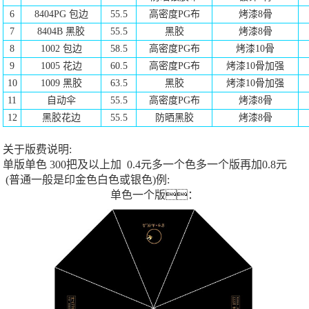
6
8404PG 包边
55.5
高密度PG布
烤漆8骨
7
8404B 黑胶
55.5
黑胶
烤漆8骨
8
1002 包边
58.5
高密度PG布
烤漆10
骨
9
1005 花边
60.5
高密度PG布
烤漆10骨加强
10
1009 黑胶
63.5
黑胶
烤漆10骨加强
11
自动伞
55.5
高密度PG布
烤漆8骨
12
黑胶花边
55.5
防晒黑胶
烤漆8骨
关于版费说明:
单版单色 300把及以上加 0.4元多一个色多一个版再加0.8元
(普通一般是印金色白色或银色)例:
单色一个版：