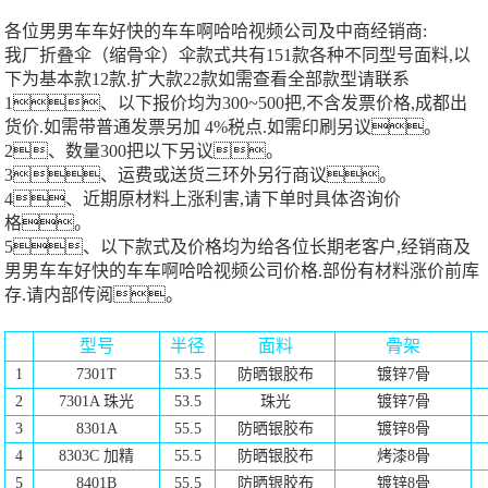
各位男男车车好快的车车啊哈哈视频公司及中商经销商:
我厂折叠伞（缩骨伞）伞款式共有151款各种不同型号面料,以
下为基本款12款.扩大款22款如需查看全部款型请联系
1、以下报价均为300~500把,不含发票价格,成都出
货价.如需带普通发票另加 4%税点.如需印刷另议。
2、数量300把以下另议。
3、运费或送货三环外另行商议。
4、近期原材料上涨利害,请下单时具体咨询价
格。
5、以下款式及价格均为给各位长期老客户,经销商及
男男车车好快的车车啊哈哈视频公司价格.部份有材料涨价前库
存.请内部传阅。
型号
半径
面料
骨架
1
7301T
53.5
防晒银胶布
镀锌7骨
2
7301A 珠光
53.5
珠光
镀锌7骨
3
8301A
55.5
防晒银胶布
镀锌
8骨
4
8303C 加精
55.5
防晒银胶布
烤漆8骨
5
8401B
55.5
防晒银胶布
镀锌
8骨