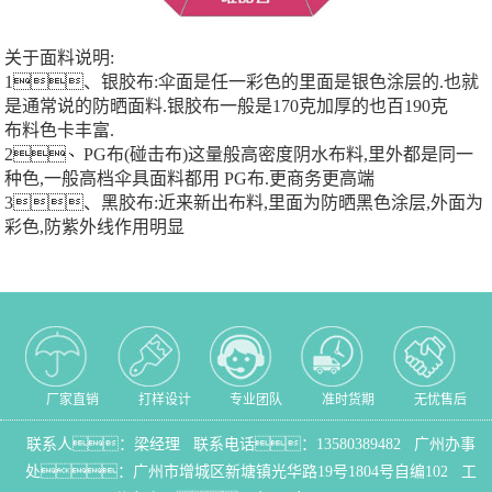
关于面料说明:
1、银胶布:伞面是任一彩色的里面是银色涂层的.也就
是通常说的防晒面料.银胶布一般是170克加厚的也百190克
布料色卡丰富.
2、PG布(碰击布)这量般高密度阴水布料,里外都是同一
种色,一般高档伞具面料都用 PG布.更商务更高端
3、黑胶布:近来新出布料,里面为防晒黑色涂层,外面为
彩色,防紫外线作用明显
厂家直销
打样设计
专业团队
准时货期
无忧售后
联系人：梁经理 联系电话：
13580389482
广州办事
处：
广州市增城区新塘镇光华路19号1804号自编102
工