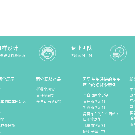
打样设计
专业团队
费设计排版修改
优质顾问一对一
雨伞展示
雨伞现货产品
男男车车好快的车车
新
啊哈哈视频伞案例
伞
折叠伞现货
雨
全自动雨伞定制
伞
直杆伞现货
欧
车
直杆雨伞定制
车车的车车网站入
全自动雨伞现货
常
折叠雨伞定制
伞
男
男男车车的车车网站入
哈
口雨伞定制
动伞
雨
儿童雨伞定制
伞户外帐篷
led灯光伞定制
伞