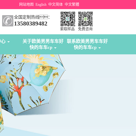
网站地图
English
中文简体
中文繁體
全国定制热线：
13580389482
索取样品
免费咨询
中心
关于欧美男男车车好
联系欧美男男车车好
快的车车cp
快的车车cp