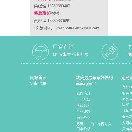
梁经理 13580389482
售后热线
：
黄经理 13580330699
邮箱：GreenSoure@foxmail.com
厂家直销
12年专业雨伞定制厂家
免
网站首页
欧美男男车车好快的
定制
定制流程
车车cp简介
直杆
公司简介
折叠
厂区介绍
男男
口伞
企业文化
儿童
企业理念
全自
雨伞价格
太阳
男男车车的车车网站入
口伞价格
反向