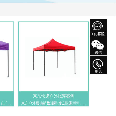
QQ客服
微信
电话
京东快递户外帐篷案例
广...
京东户外樱桃销售活动摊位帐篷，...