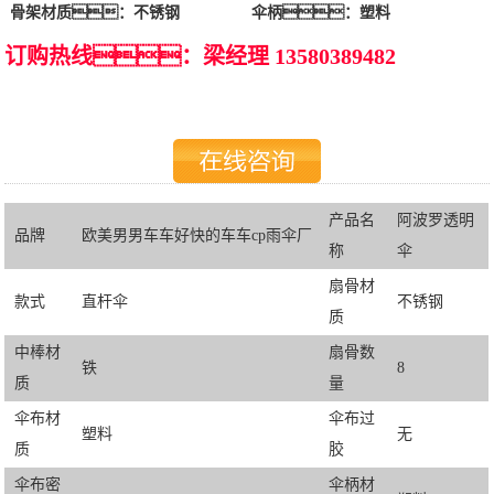
骨架材质：不锈钢
伞柄：塑料
订购热线：梁经理 13580389482
产品名
阿波罗透明
品牌
欧美男男车车好快的车车cp雨伞厂
称
伞
扇骨材
款式
直杆伞
不锈钢
质
中棒材
扇骨数
铁
8
质
量
伞布材
伞布过
塑料
无
质
胶
伞布密
伞柄材