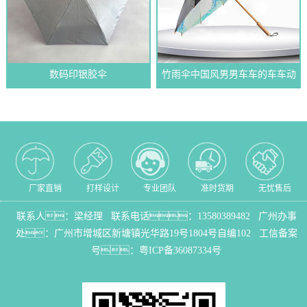
数码印银胶伞
竹雨伞中国风男男车车的车车动
漫伞
厂家直销
打样设计
专业团队
准时货期
无忧售后
联系人：梁经理 联系电话：
13580389482
广州办事
处：
广州市增城区新塘镇光华路19号1804号自编102
工信备案
号：
粤ICP备36087334号