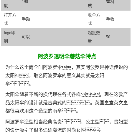
190
塑料
度
质
打开方
收伞方
手动
手收
式
式
logo印
起批数
可以
50
刷
量
阿波罗透明伞蘑菇伞特点
为什么这个雨伞叫阿波罗伞，其实阿波罗是神话传说的
太阳神，取名阿波罗伞的意义其实就是太阳
伞。
太阳伞随着不断的换代现在各式各样，现在这款产
品太阳伞的设计就是古典式的。英国皇室英女皇
都很喜欢用这个造型的雨伞。
阿波罗伞造型相当经典高贵，公主型，贵妇型
的设计吸引了很多追逐潮流的时尚女性。