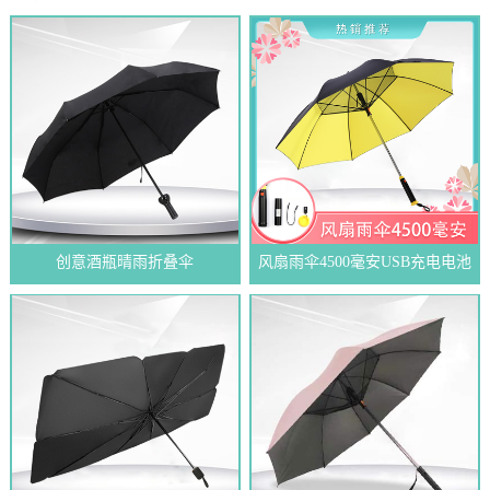
创意酒瓶晴雨折叠伞
风扇雨伞4500毫安USB充电电池