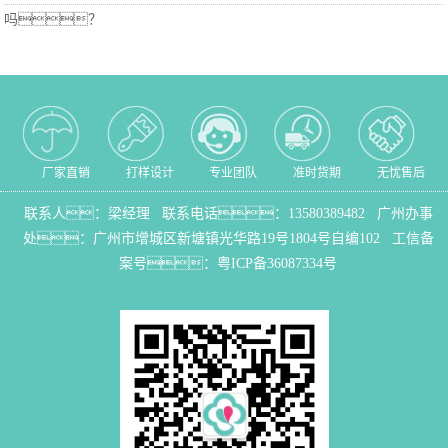
吗？
厂家直销
打样设计
专业团队
准时货期
无忧售后
联系人：梁经理 联系电话：
13580389482
广州办事
处：
广州市增城区新塘镇光华路19号1804号自编102
工信备
案号：
粤ICP备36087334号