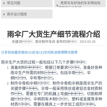
常见问题
男男车车好快的车车啊哈哈
视频伞行业新闻
雨伞设计图库
雨伞厂大货生产细节流程介绍
关键词：雨伞制作车间 发布时间：2023-02-28
分享到
收藏夹
微信
QQ好友
QQ空间
新浪微博
腾讯微博
雨伞生产大货的过程一般包括以下几个步骤：
准备材料：根据订单要求，准备好各种
雨伞生产所需的材料，包括伞骨、伞
柄、伞布等。
制作伞骨和伞柄：制作伞骨和伞柄是雨伞生产的
关键步骤。伞骨一般采用铁丝或者铝合金材质制
作，需要在专门的机器上弯曲、切割和焊
接；伞柄则有木制、塑料或金属等多种
材质，需要在模具上一步步加工成形。