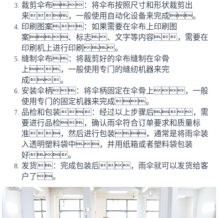
裁剪伞布：将伞布按照尺寸和形状裁剪出
来，一般使用自动化设备来完成。
印刷图案：如果需要在伞布上印刷图
案、标志、文字等内容，需要在
印刷机上进行印刷。
缝制伞布：将裁剪好的伞布缝制在伞骨
上，一般使用专门的缝纫机器来完
成。
安装伞柄：将伞柄固定在伞骨上，一般
使用专门的固定机器来完成。
品检和包装：经过以上步骤后，需
要进行品检，确认雨伞符合订单要求和质量标
准，然后进行包装，通常是将雨伞装
入透明塑料袋中，并用纸箱或者塑料袋包装
好。
发货：完成包装后，雨伞就可以发货给客
户了。